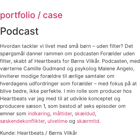
portfolio / case
Podcast
Hvordan tackler vi livet med små børn – uden filter? Det
spørgsmål danner rammen om podcasten Forælder uden
filter, skabt af Heartbeats for Børns Vilkår. Podcasten, med
værterne Camille Gudmand og psykolog Malene Angelo,
inviterer modige forældre til ærlige samtaler om
hverdagens udfordringer som forælder – med fokus på at
blive bedre, ikke perfekte. I min rolle som producer hos
Heartbeats var jeg med til at udvikle konceptet og
producere sæson 1, som bestod af seks episoder om
emner som
indkøring
,
måltider
,
skældud
,
søskendekonflikter
,
ulvetime
og
skærmtid
.
Kunde: Heartbeats / Børns Vilkår